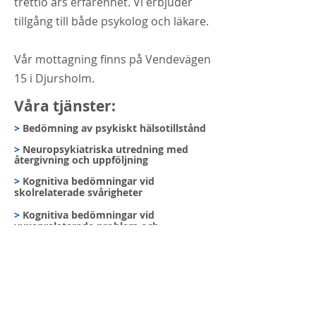
trettio års erfarenhet. Vi erbjuder
tillgång till både psykolog och läkare.
Vår mottagning finns på Vendevägen
15 i Djursholm.
Våra tjänster:
>
Bedömning av psykiskt hälsotillstånd
>
Neuropsykiatriska utredning med
återgivning och uppföljning
>
Kognitiva bedömningar vid
skolrelaterade
svårigheter​​​​
>
Kognitiva bedömningar vid
vuxenrelaterade problem och
svårigheter
>
Behandling i form av psykoedukation
och uppföljning
Läs mer om våra tjänster