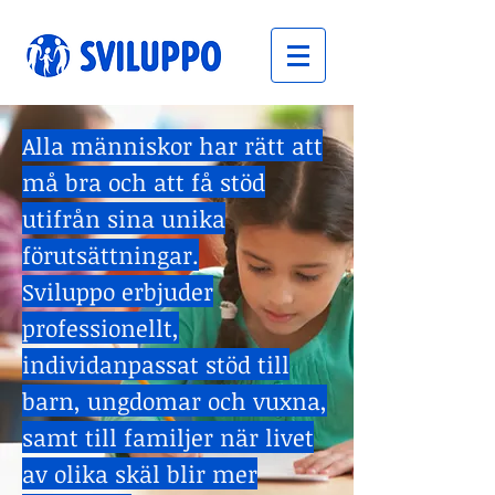
Alla människor har rätt att
må bra och att få stöd
utifrån sina unika
förutsättningar.
Sviluppo erbjuder
professionellt,
individanpassat stöd till
barn, ungdomar och vuxna,
samt till familjer när livet
av olika skäl blir mer